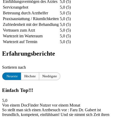
Einfühlungsvermögen des Arztes
5,0
(5)
Serviceangebot
5,0
(5)
Betreuung durch Arzthelfer
5,0
(5)
Praxisaustattung / Räumlichkeiten
5,0
(5)
Zufriedenheit mit der Behandlung
5,0
(5)
Vertrauen zum Arzt
5,0
(5)
Wartezeit im Warteraum
5,0
(5)
Wartezeit auf Termin
5,0
(5)
Erfahrungsberichte
Sortieren nach
Neueste
Höchste
Niedrigste
Einfach Top!!!
5,0
Von einem DocFinder Nutzer
vor einem Monat
So stellt man sich einen Arztbesuch vor : Faru Dr. Gabert ist
freundlich, kompetent, einfühlsam! Und sie nimmt sich Zeit ihren