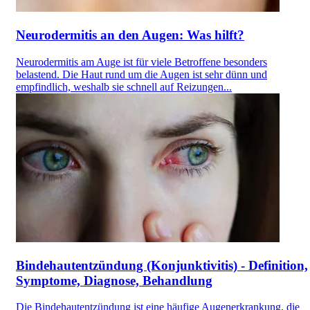
Neurodermitis an den Augen: Was hilft?
Neurodermitis am Auge ist für viele Betroffene besonders
belastend. Die Haut rund um die Augen ist sehr dünn und
empfindlich, weshalb sie schnell auf Reizungen...
Bindehautentzündung (Konjunktivitis) - Definition,
Symptome, Diagnose, Behandlung
Die Bindehautentzündung ist eine häufige Augenerkrankung, die