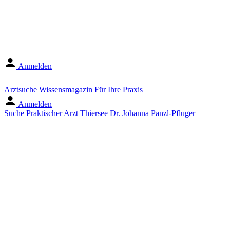
Anmelden
Arztsuche
Wissensmagazin
Für Ihre Praxis
Anmelden
Suche
Praktischer Arzt
Thiersee
Dr. Johanna Panzl-Pfluger