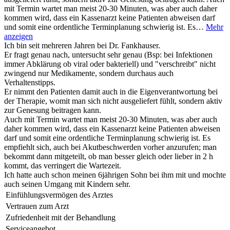
mit Termin wartet man meist 20-30 Minuten, was aber auch daher
kommen wird, dass ein Kassenarzt keine Patienten abweisen darf
und somit eine ordentliche Terminplanung schwierig ist. Es…
Mehr
anzeigen
Ich bin seit mehreren Jahren bei Dr. Fankhauser.
Er fragt genau nach, untersucht sehr genau (Bsp: bei Infektionen
immer Abklärung ob viral oder bakteriell) und "verschreibt" nicht
zwingend nur Medikamente, sondern durchaus auch
Verhaltenstipps.
Er nimmt den Patienten damit auch in die Eigenverantwortung bei
der Therapie, womit man sich nicht ausgeliefert fühlt, sondern aktiv
zur Genesung beitragen kann.
Auch mit Termin wartet man meist 20-30 Minuten, was aber auch
daher kommen wird, dass ein Kassenarzt keine Patienten abweisen
darf und somit eine ordentliche Terminplanung schwierig ist. Es
empfiehlt sich, auch bei Akutbeschwerden vorher anzurufen; man
bekommt dann mitgeteilt, ob man besser gleich oder lieber in 2 h
kommt, das verringert die Wartezeit.
Ich hatte auch schon meinen 6jährigen Sohn bei ihm mit und mochte
auch seinen Umgang mit Kindern sehr.
Einfühlungsvermögen des Arztes
Vertrauen zum Arzt
Zufriedenheit mit der Behandlung
Serviceangebot