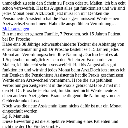
unmöglich zu sein den Schein zu Faxen oder zu Mailen, ich bin echt
schon verzweifelt. Hat bis August alles gut funktioniert und wir sind
jedes Monat beim Arzt.Doch jetzt muss ich mir Denken die
Pensionierte Assistentin hat die Praxis geschmissen! Werde einen
Arztwechsel vornehmen. Habe die ausgefühlten Verordnung…
Mehr anzeigen
Bin mit meiner ganzen Familie, 7 Personen, seit 15 Jahren Patient
bei Dr. Prosche
Habe eine 38 Jährige schwerstbehinderte Tochter die Abhängig von
einer Sondennahrung ist! Dr Prosche bestellt seit 15 Jahren jedes
Monat auf Verordnungsschein Ihre Nahrung .Doch scheint es ab
1.September unmöglich zu sein den Schein zu Faxen oder zu
Mailen, ich bin echt schon verzweifelt. Hat bis August alles gut
funktioniert und wir sind jedes Monat beim Arzt.Doch jetzt muss ich
mir Denken die Pensionierte Assistentin hat die Praxis geschmissen!
Werde einen Arztwechsel vornehmen. Habe die ausgefühlten
Verordnungen Zeitgerrecht in die Praxis gebracht.Habe 2 mal mit
den Hr Dr. Prosche telefoniert, funktioniert nicht.Werde heute zu
einen anderen Arzt gehen. Brauche dingend die Nahrung von der
Gebietskrankenkasse.
Noch was die neue Assistentin kann nichts dafür ist nur ein Monat
eingeschult worden.
Lg F. Manuela
Diese Bewertung ist die subjektive Meinung eines Patienten und
nicht die der DocFinder GmbH.