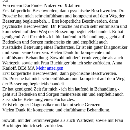
5,0
Von einem DocFinder Nutzer
vor 9 Jahren
Erst körperliche Beschwerden, dann psychische Beschwerden. Dr.
Prosche hat mich sehr einfühlsam und kompetent auf dem Weg der
Besserung begleitet/beh…
Erst körperliche Beschwerden, dann
psychische Beschwerden. Dr. Prosche hat mich sehr einfühlsam und
kompetent auf dem Weg der Besserung begleitet/behandelt. Er hat
genügend Zeit für mich - ich bin laufend in Behandlung -, geht auf
Bedenken und Sorgen meinerseits ein und empfiehlt auch
zusätzliche Betreuung eines Facharztes. Er ist ein guter Diagnostiker
und kennt seine Grenzen. Vielen Dank für kompetente und
einfühlsame Behandlung. Sowohl mit der Terminvergabe als auch
Wartezeit, sowie mit Frau Buchinger bin ich sehr zufrieden. Anna
Karloff, BEd MA
Mehr anzeigen
Erst körperliche Beschwerden, dann psychische Beschwerden.
Dr. Prosche hat mich sehr einfühlsam und kompetent auf dem Weg
der Besserung begleitet/behandelt.
Er hat genügend Zeit für mich - ich bin laufend in Behandlung -,
geht auf Bedenken und Sorgen meinerseits ein und empfiehlt auch
zusätzliche Betreuung eines Facharztes.
Er ist ein guter Diagnostiker und kennt seine Grenzen.
Vielen Dank für kompetente und einfühlsame Behandlung.
Sowohl mit der Terminvergabe als auch Wartezeit, sowie mit Frau
Buchinger bin ich sehr zufrieden.