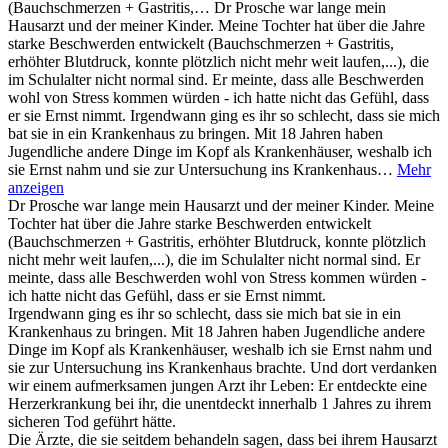
(Bauchschmerzen + Gastritis,…
Dr Prosche war lange mein
Hausarzt und der meiner Kinder. Meine Tochter hat über die Jahre
starke Beschwerden entwickelt (Bauchschmerzen + Gastritis,
erhöhter Blutdruck, konnte plötzlich nicht mehr weit laufen,...), die
im Schulalter nicht normal sind. Er meinte, dass alle Beschwerden
wohl von Stress kommen würden - ich hatte nicht das Gefühl, dass
er sie Ernst nimmt. Irgendwann ging es ihr so schlecht, dass sie mich
bat sie in ein Krankenhaus zu bringen. Mit 18 Jahren haben
Jugendliche andere Dinge im Kopf als Krankenhäuser, weshalb ich
sie Ernst nahm und sie zur Untersuchung ins Krankenhaus…
Mehr
anzeigen
Dr Prosche war lange mein Hausarzt und der meiner Kinder. Meine
Tochter hat über die Jahre starke Beschwerden entwickelt
(Bauchschmerzen + Gastritis, erhöhter Blutdruck, konnte plötzlich
nicht mehr weit laufen,...), die im Schulalter nicht normal sind. Er
meinte, dass alle Beschwerden wohl von Stress kommen würden -
ich hatte nicht das Gefühl, dass er sie Ernst nimmt.
Irgendwann ging es ihr so schlecht, dass sie mich bat sie in ein
Krankenhaus zu bringen. Mit 18 Jahren haben Jugendliche andere
Dinge im Kopf als Krankenhäuser, weshalb ich sie Ernst nahm und
sie zur Untersuchung ins Krankenhaus brachte. Und dort verdanken
wir einem aufmerksamen jungen Arzt ihr Leben: Er entdeckte eine
Herzerkrankung bei ihr, die unentdeckt innerhalb 1 Jahres zu ihrem
sicheren Tod geführt hätte.
Die Ärzte, die sie seitdem behandeln sagen, dass bei ihrem Hausarzt