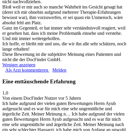
nicht nachvollziehen.
Bloß weil er mir auch so manche Wahrheit ins Gesicht gesagt hat
(derer ich mir ohnehin aufgrund mehrerer Therapie-Erfahrungen
bewusst war), ihm vorzuwerfen, er sei quasi ein Unmensch, wäre
absolut fehl am Platz.
Ganz im Gegenteil, er hat immer sehr verständnisvoll reagiert, weil
er gesehen hat, dass ich meine Problematik einsehe und verstehe.
Und mir immer weitergeholfen.
Ich hoffe, er bleibt mir und uns, die wir ihn alle sehr schätzen, noch
lange erhalten!
Diese Bewertung ist die subjektive Meinung eines Patienten und
nicht die der DocFinder GmbH.
Weniger anzeigen
Als Arzt kommentieren
Melden
Eine enttäuschende Erfahrung
1,0
Von einem DocFinder Nutzer
vor 5 Jahren
Ich habe aufgrund der vielen guten Bewertungen Herrn Ayub
aufgesucht und es war für mich eine sehr ungemütliche und
ärgerliche Zeit. Meiner Meinung n…
Ich habe aufgrund der vielen
guten Bewertungen Herrn Ayub aufgesucht und es war für mich
eine sehr ungemütliche und ärgerliche Zeit. Meiner Meinung nach
ein sehr schlechter Hausarzt, ich habe mich von Anfang an unwohl