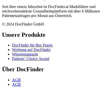
Seit über einem Jahrzehnt ist DocFinder.at Marktführer und
reichweitenstärkste Gesundheitsplattform mit über 6 Millionen
Patientenanfragen pro Monat aus Österreich.
© 2024 DocFinder GmbH
Unsere Produkte
DocFinder für Ihre Praxis
Werbung auf DocFinder
Wissensmagazin
Patients‘ Choice Award
Über DocFinder
AGB
AGB
Datenschutz
FAQ für ÄrztInnen
Impressum
Karriere -
Offene Positionen
Kontakt