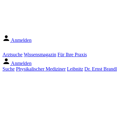
Anmelden
Arztsuche
Wissensmagazin
Für Ihre Praxis
Anmelden
Suche
Physikalischer Mediziner
Leibnitz
Dr. Ernst Brandl