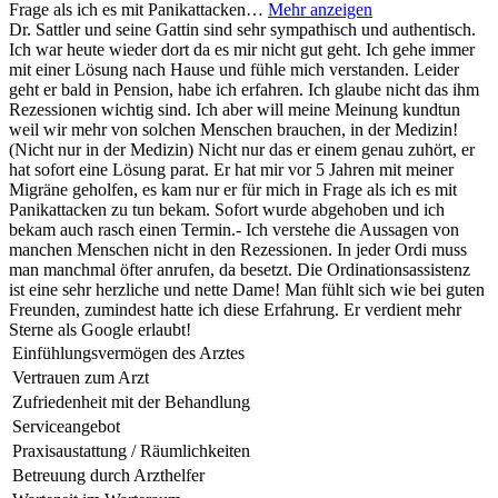
Frage als ich es mit Panikattacken…
Mehr anzeigen
Dr. Sattler und seine Gattin sind sehr sympathisch und authentisch.
Ich war heute wieder dort da es mir nicht gut geht. Ich gehe immer
mit einer Lösung nach Hause und fühle mich verstanden. Leider
geht er bald in Pension, habe ich erfahren. Ich glaube nicht das ihm
Rezessionen wichtig sind. Ich aber will meine Meinung kundtun
weil wir mehr von solchen Menschen brauchen, in der Medizin!
(Nicht nur in der Medizin) Nicht nur das er einem genau zuhört, er
hat sofort eine Lösung parat. Er hat mir vor 5 Jahren mit meiner
Migräne geholfen, es kam nur er für mich in Frage als ich es mit
Panikattacken zu tun bekam. Sofort wurde abgehoben und ich
bekam auch rasch einen Termin.- Ich verstehe die Aussagen von
manchen Menschen nicht in den Rezessionen. In jeder Ordi muss
man manchmal öfter anrufen, da besetzt. Die Ordinationsassistenz
ist eine sehr herzliche und nette Dame! Man fühlt sich wie bei guten
Freunden, zumindest hatte ich diese Erfahrung. Er verdient mehr
Sterne als Google erlaubt!
Einfühlungsvermögen des Arztes
Vertrauen zum Arzt
Zufriedenheit mit der Behandlung
Serviceangebot
Praxisaustattung / Räumlichkeiten
Betreuung durch Arzthelfer