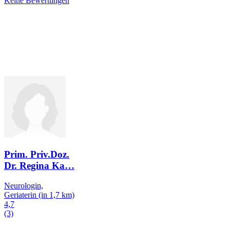
Keine Bewertungen
Prim. Priv.Doz.
Dr. Regina Ka
…
Neurologin,
Geriaterin
(in 1,7 km)
4,7
(3)