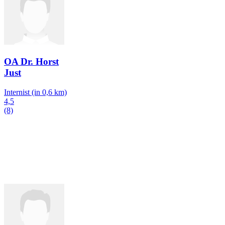
OA Dr. Horst
Just
Internist
(in 0,6 km)
4,5
(8)