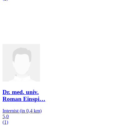
Dr. med. univ.
Roman Einspi
…
Internist
(in 0,4 km)
5,0
(1)