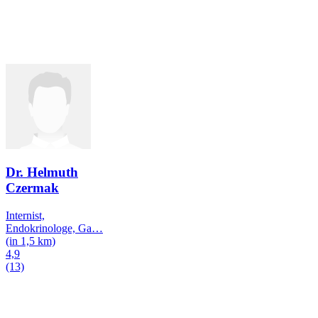
Dr. Helmuth
Czermak
Internist,
Endokrinologe, Ga
…
(in 1,5 km)
4,9
(13)