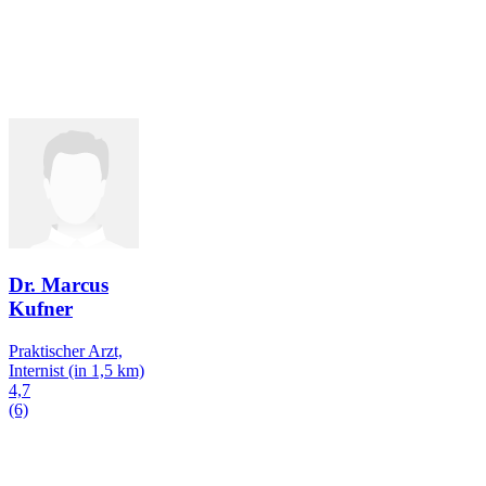
Dr. Marcus
Kufner
Praktischer Arzt,
Internist
(in 1,5 km)
4,7
(6)