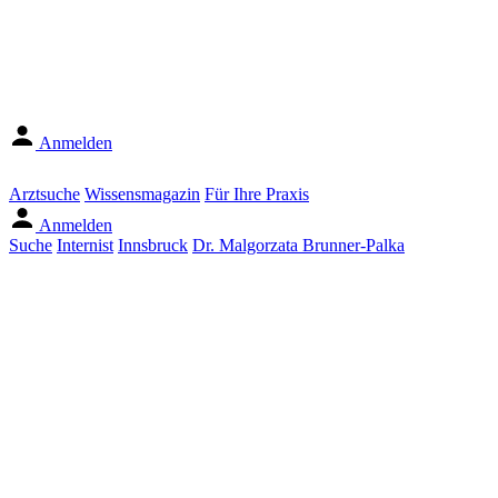
Anmelden
Arztsuche
Wissensmagazin
Für Ihre Praxis
Anmelden
Suche
Internist
Innsbruck
Dr. Malgorzata Brunner-Palka