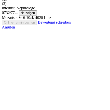
(3)
Internist, Nephrologe
0732/77...
Nr. zeigen
Mozartstraße 6-10/4, 4020 Linz
Bewertung schreiben
Online-Termin buchen
Anrufen