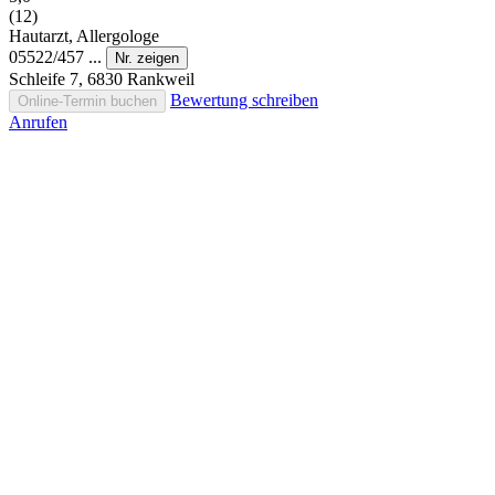
(12)
Hautarzt, Allergologe
05522/457 ...
Nr. zeigen
Schleife 7, 6830 Rankweil
Bewertung schreiben
Online-Termin buchen
Anrufen