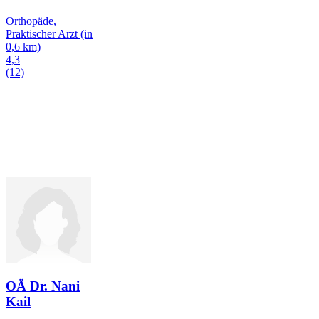
Orthopäde,
Praktischer Arzt
(in
0,6 km)
4,3
(12)
OÄ Dr. Nani
Kail