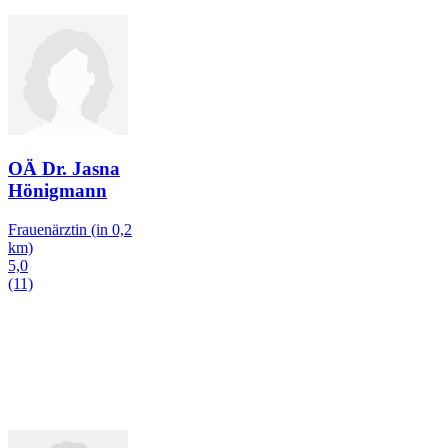
OÄ Dr. Jasna
Hönigmann
Frauenärztin
(in 0,2
km)
5,0
(11)