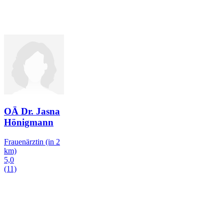
OÄ Dr. Jasna
Hönigmann
Frauenärztin
(in 2
km)
5,0
(11)