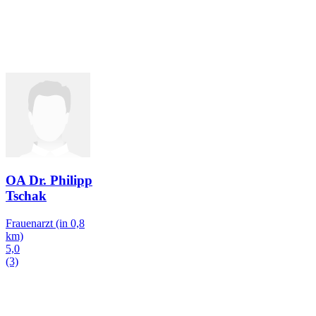
OA Dr. Philipp
Tschak
Frauenarzt
(in 0,8
km)
5,0
(3)