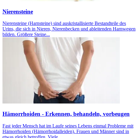
Nierensteine
Nierensteine (Harnsteine) sind auskristallisierte Bestandteile des
Urins, die sich in Nieren, Nierenbecken und ableitenden Harnwegen
bilden. Größere Steine...
Hämorrhoiden - Erkennen, behandeln, vorbeugen
Fast jeder Mensch hat im Laufe seines Lebens einmal Probleme mit
Hämorrhoiden (Hämorrhoidalleiden). Frauen und Männer sind in
etwas gleich betroffen. Viele...