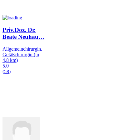
Priv.Doz. Dr.
Beate Neuhau
…
Allgemeinchirurgin,
Gefäßchirurgin
(in
4,8 km)
5,0
(58)