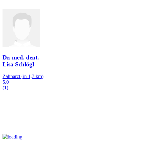
Dr. med. dent.
Lisa Schlögl
Zahnarzt
(in 1,7 km)
5,0
(1)