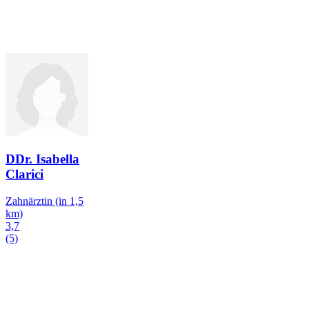
DDr. Isabella
Clarici
Zahnärztin
(in 1,5
km)
3,7
(5)