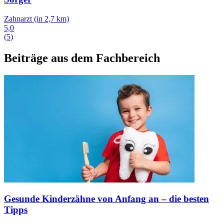
Zahnarzt
(in 2,7 km)
5,0
(5)
Beiträge aus dem Fachbereich
Gesunde Kinderzähne von Anfang an – die besten
Tipps