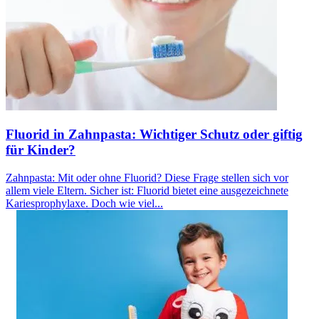
Fluorid in Zahnpasta: Wichtiger Schutz oder giftig
für Kinder?
Zahnpasta: Mit oder ohne Fluorid? Diese Frage stellen sich vor
allem viele Eltern. Sicher ist: Fluorid bietet eine ausgezeichnete
Kariesprophylaxe. Doch wie viel...