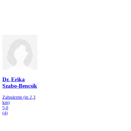
Dr. Erika
Szabo-Bencsik
Zahnärztin
(in 2,3
km)
5,0
(4)