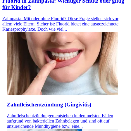
Fluorid in Zahnpasta: Wichtiger Schutz oder giftig
für Kinder?
Zahnpasta: Mit oder ohne Fluorid? Diese Frage stellen sich vor
allem viele Eltern. Sicher ist: Fluorid bietet eine ausgezeichnete
Kariesprophylaxe. Doch wie viel...
Zahnfleischentzündung (Gingivitis)
Zahnfleischentzündungen entstehen in den meisten Fällen
aufgrund von bakteriellen Zahnbelägen und sind oft auf
unzureichende Mundhygiene bzw. eine...