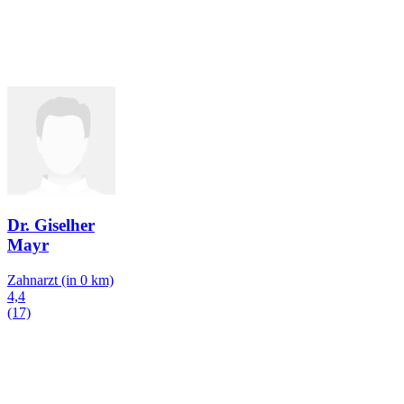
Dr. Giselher
Mayr
Zahnarzt
(in 0 km)
4,4
(17)