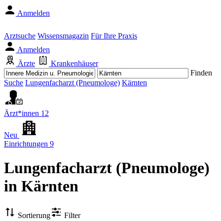
Anmelden
Arztsuche
Wissensmagazin
Für Ihre Praxis
Anmelden
Ärzte
Krankenhäuser
Finden
Suche
Lungenfacharzt (Pneumologe)
Kärnten
Ärzt*innen
12
Neu
Einrichtungen
9
Lungenfacharzt (Pneumologe)
in Kärnten
Sortierung
Filter