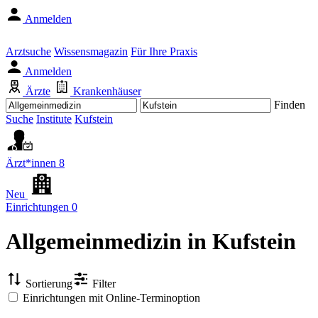
Anmelden
Arztsuche
Wissensmagazin
Für Ihre Praxis
Anmelden
Ärzte
Krankenhäuser
Finden
Suche
Institute
Kufstein
Ärzt*innen
8
Neu
Einrichtungen
0
Allgemeinmedizin
in Kufstein
Sortierung
Filter
Einrichtungen mit Online-Terminoption