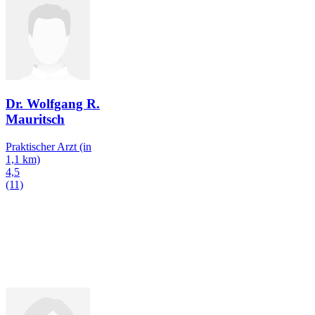
Dr. Wolfgang R.
Mauritsch
Praktischer Arzt
(in
1,1 km)
4,5
(11)