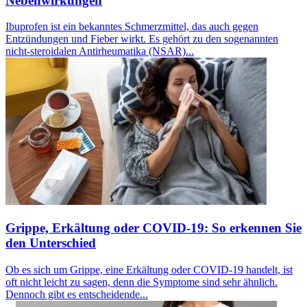
Nebenwirkungen
Ibuprofen ist ein bekanntes Schmerzmittel, das auch gegen
Entzündungen und Fieber wirkt. Es gehört zu den sogenannten
nicht-steroidalen Antirheumatika (NSAR)...
Grippe, Erkältung oder COVID-19: So erkennen Sie
den Unterschied
Ob es sich um Grippe, eine Erkältung oder COVID-19 handelt, ist
oft nicht leicht zu sagen, denn die Symptome sind sehr ähnlich.
Dennoch gibt es entscheidende...