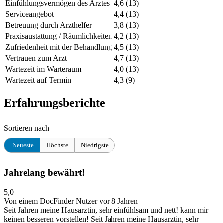
Einfühlungsvermögen des Arztes
4,6
(13)
Serviceangebot
4,4
(13)
Betreuung durch Arzthelfer
3,8
(13)
Praxisaustattung / Räumlichkeiten
4,2
(13)
Zufriedenheit mit der Behandlung
4,5
(13)
Vertrauen zum Arzt
4,7
(13)
Wartezeit im Warteraum
4,0
(13)
Wartezeit auf Termin
4,3
(9)
Erfahrungsberichte
Sortieren nach
Neueste
Höchste
Niedrigste
Jahrelang bewährt!
5,0
Von einem DocFinder Nutzer
vor 8 Jahren
Seit Jahren meine Hausarztin, sehr einfühlsam und nett! kann mir
keinen besseren vorstellen!
Seit Jahren meine Hausarztin, sehr