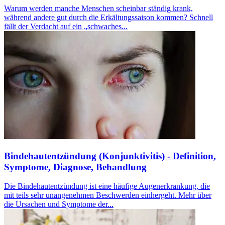
Warum werden manche Menschen scheinbar ständig krank,
während andere gut durch die Erkältungssaison kommen? Schnell
fällt der Verdacht auf ein „schwaches...
Bindehautentzündung (Konjunktivitis) - Definition,
Symptome, Diagnose, Behandlung
Die Bindehautentzündung ist eine häufige Augenerkrankung, die
mit teils sehr unangenehmen Beschwerden einhergeht. Mehr über
die Ursachen und Symptome der...