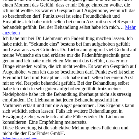
einen Moment das Gefühl, dass er mir Dinge einreden wollte, die
ich nicht wollte. Es war ein Gespräch auf Augenhöhe, wenn ich das
so beschreiben darf. Punkt zwei ist seine Freundlichkeit und
Emapthie - ich habe mich selten bei einem Arzt mit so viel Respekt
behandelt gefühlt. Bei der Behandlung selbst habe ich mich…
Mehr
anzeigen
Ich habe mir bei Dr. Liebmann ein Fadenlifting machen lassen. Ich
habe mich in "Sekunde eins" bestens bei ihm aufgehoben gefühlt
und zwar aus zwei Gründen: Dr. Liebmann ging mit viel Geduld auf
meine Wünsche ein und erklärte mir die Fadenliftingtechnik ganz
genau und ich hatte nicht einen Moment das Gefühl, dass er mir
Dinge einreden wollte, die ich nicht wollte. Es war ein Gespräch auf
Augenhöhe, wenn ich das so beschreiben darf. Punkt zwei ist seine
Freundlichkeit und Emapthie - ich habe mich selten bei einem Arzt
mit so viel Respekt behandelt gefühlt. Bei der Behandlung selbst
habe ich mich in sehr guten aufgehoben gefühlt: trotz meiner
Nadelphobie habe ich die Behandlung überhaupt nicht als stressig
empfunden. Dr. Liebmann hat jeden Behandlungsschritt im
Vorhinein erklärt und mir die Angst genommen. Das Ergebnis kann
sich wirklich sehen lassen! Falls ich weitere Behandlungen in
Erwägung ziehe, werde ich auf alle Fälle wieder Dr. Liebmann
konsultieren. Eine Empfehlung meinerseits.
Diese Bewertung ist die subjektive Meinung eines Patienten und
nicht die der DocFinder GmbH.
Weniger anzeigen