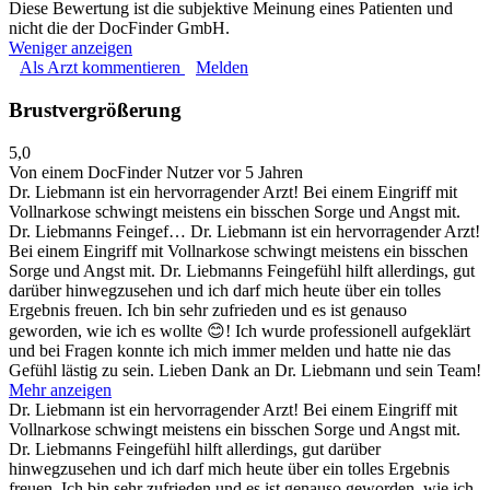
Diese Bewertung ist die subjektive Meinung eines Patienten und
nicht die der DocFinder GmbH.
Weniger anzeigen
Als Arzt kommentieren
Melden
Brustvergrößerung
5,0
Von einem DocFinder Nutzer
vor 5 Jahren
Dr. Liebmann ist ein hervorragender Arzt! Bei einem Eingriff mit
Vollnarkose schwingt meistens ein bisschen Sorge und Angst mit.
Dr. Liebmanns Feingef…
Dr. Liebmann ist ein hervorragender Arzt!
Bei einem Eingriff mit Vollnarkose schwingt meistens ein bisschen
Sorge und Angst mit. Dr. Liebmanns Feingefühl hilft allerdings, gut
darüber hinwegzusehen und ich darf mich heute über ein tolles
Ergebnis freuen. Ich bin sehr zufrieden und es ist genauso
geworden, wie ich es wollte 😊! Ich wurde professionell aufgeklärt
und bei Fragen konnte ich mich immer melden und hatte nie das
Gefühl lästig zu sein. Lieben Dank an Dr. Liebmann und sein Team!
Mehr anzeigen
Dr. Liebmann ist ein hervorragender Arzt! Bei einem Eingriff mit
Vollnarkose schwingt meistens ein bisschen Sorge und Angst mit.
Dr. Liebmanns Feingefühl hilft allerdings, gut darüber
hinwegzusehen und ich darf mich heute über ein tolles Ergebnis
freuen. Ich bin sehr zufrieden und es ist genauso geworden, wie ich