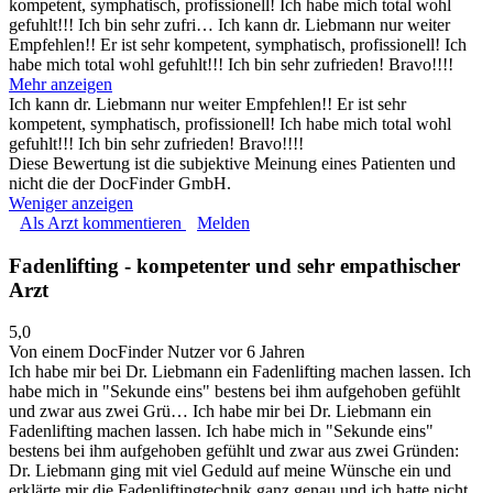
kompetent, symphatisch, profissionell! Ich habe mich total wohl
gefuhlt!!! Ich bin sehr zufri…
Ich kann dr. Liebmann nur weiter
Empfehlen!! Er ist sehr kompetent, symphatisch, profissionell! Ich
habe mich total wohl gefuhlt!!! Ich bin sehr zufrieden! Bravo!!!!
Mehr anzeigen
Ich kann dr. Liebmann nur weiter Empfehlen!! Er ist sehr
kompetent, symphatisch, profissionell! Ich habe mich total wohl
gefuhlt!!! Ich bin sehr zufrieden! Bravo!!!!
Diese Bewertung ist die subjektive Meinung eines Patienten und
nicht die der DocFinder GmbH.
Weniger anzeigen
Als Arzt kommentieren
Melden
Fadenlifting - kompetenter und sehr empathischer
Arzt
5,0
Von einem DocFinder Nutzer
vor 6 Jahren
Ich habe mir bei Dr. Liebmann ein Fadenlifting machen lassen. Ich
habe mich in "Sekunde eins" bestens bei ihm aufgehoben gefühlt
und zwar aus zwei Grü…
Ich habe mir bei Dr. Liebmann ein
Fadenlifting machen lassen. Ich habe mich in "Sekunde eins"
bestens bei ihm aufgehoben gefühlt und zwar aus zwei Gründen:
Dr. Liebmann ging mit viel Geduld auf meine Wünsche ein und
erklärte mir die Fadenliftingtechnik ganz genau und ich hatte nicht