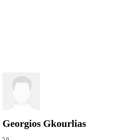
Georgios Gkourlias
5,0