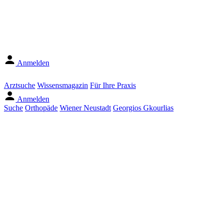
Anmelden
Arztsuche
Wissensmagazin
Für Ihre Praxis
Anmelden
Suche
Orthopäde
Wiener Neustadt
Georgios Gkourlias