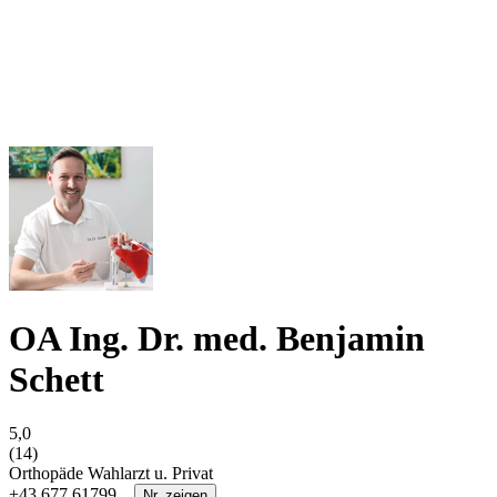
OA Ing. Dr. med. Benjamin
Schett
5,0
(14)
Orthopäde
Wahlarzt u. Privat
+43 677 61799...
Nr. zeigen