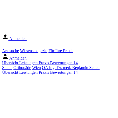
Anmelden
Arztsuche
Wissensmagazin
Für Ihre Praxis
Anmelden
Übersicht
Leistungen
Praxis
Bewertungen
14
Suche
Orthopäde
Wien
OA Ing. Dr. med. Benjamin Schett
Übersicht
Leistungen
Praxis
Bewertungen
14