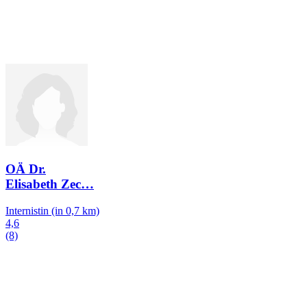
OÄ Dr.
Elisabeth Zec
…
Internistin
(in 0,7 km)
4,6
(8)