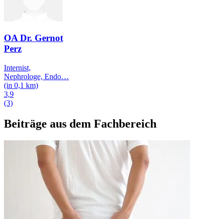
OA Dr. Gernot
Perz
Internist,
Nephrologe, Endo
…
(in 0,1 km)
3,9
(3)
Beiträge aus dem Fachbereich