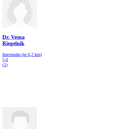
Dr. Vesna
Riegelnik
Internistin
(in 0,2 km)
5,0
(2)