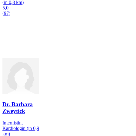
(in 0,8 km)
5,0
(97)
Dr. Barbara
Zweytick
Internistin,
Kardiologin
(in 0,9
km)