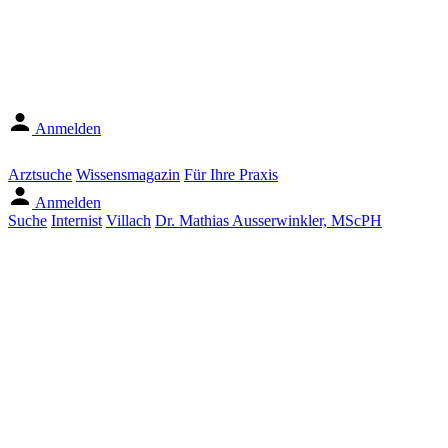
Anmelden
Arztsuche
Wissensmagazin
Für Ihre Praxis
Anmelden
Suche
Internist
Villach
Dr. Mathias Ausserwinkler, MScPH