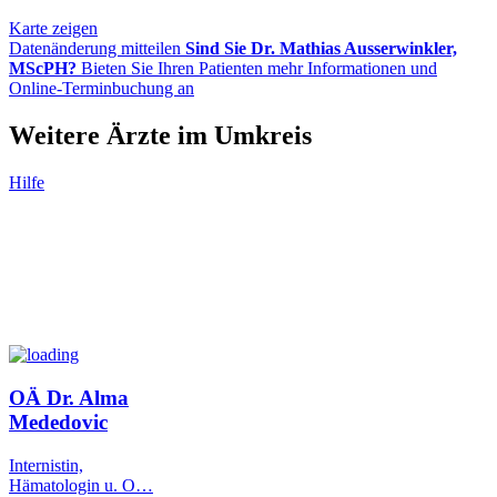
Karte zeigen
Datenänderung mitteilen
Sind Sie Dr. Mathias Ausserwinkler,
MScPH?
Bieten Sie Ihren Patienten mehr Informationen und
Online-Terminbuchung an
Weitere Ärzte im Umkreis
Hilfe
OÄ Dr. Alma
Mededovic
Internistin,
Hämatologin u. O
…