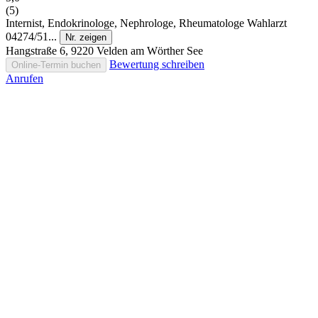
(5)
Internist, Endokrinologe, Nephrologe, Rheumatologe
Wahlarzt
04274/51...
Nr. zeigen
Hangstraße 6, 9220 Velden am Wörther See
Bewertung schreiben
Online-Termin buchen
Anrufen