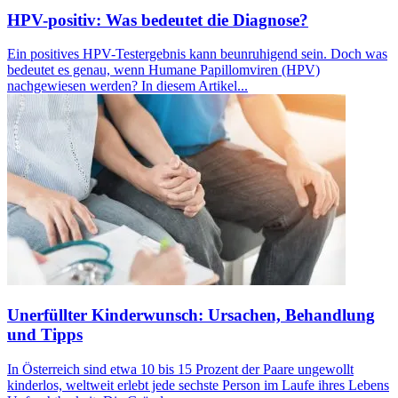
HPV-positiv: Was bedeutet die Diagnose?
Ein positives HPV-Testergebnis kann beunruhigend sein. Doch was
bedeutet es genau, wenn Humane Papillomviren (HPV)
nachgewiesen werden? In diesem Artikel...
Unerfüllter Kinderwunsch: Ursachen, Behandlung
und Tipps
In Österreich sind etwa 10 bis 15 Prozent der Paare ungewollt
kinderlos, weltweit erlebt jede sechste Person im Laufe ihres Lebens