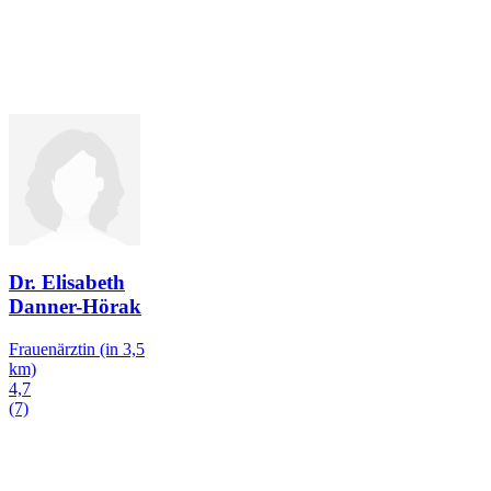
Dr. Elisabeth
Danner-Hörak
Frauenärztin
(in 3,5
km)
4,7
(7)