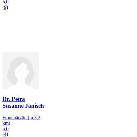
5,0
(9)
Dr. Petra
Susanne Janisch
Frauenärztin
(in 3,2
km)
5,0
(4)