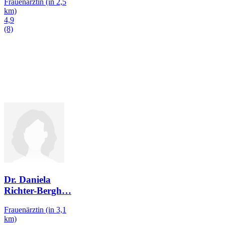
Frauenärztin
(in 2,5
km)
4,9
(8)
Dr. Daniela
Richter-Bergh
…
Frauenärztin
(in 3,1
km)