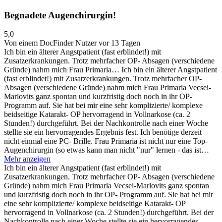
Begnadete Augenchirurgin!
5,0
Von einem DocFinder Nutzer
vor 13 Tagen
Ich bin ein älterer Angstpatient (fast erblindet!) mit
Zusatzerkrankungen. Trotz mehrfacher OP- Absagen (verschiedene
Gründe) nahm mich Frau Primaria…
Ich bin ein älterer Angstpatient
(fast erblindet!) mit Zusatzerkrankungen. Trotz mehrfacher OP-
Absagen (verschiedene Gründe) nahm mich Frau Primaria Vecsei-
Marlovits ganz spontan und kurzfristig doch noch in ihr OP-
Programm auf. Sie hat bei mir eine sehr komplizierte/ komplexe
beidseitige Katarakt- OP hervorragend in Vollnarkose (ca. 2
Stunden!) durchgeführt. Bei der Nachkontrolle nach einer Woche
stellte sie ein hervorragendes Ergebnis fest. Ich benötige derzeit
nicht einmal eine PC- Brille. Frau Primaria ist nicht nur eine Top-
Augenchirurgin (so etwas kann man nicht "nur" lernen - das ist…
Mehr anzeigen
Ich bin ein älterer Angstpatient (fast erblindet!) mit
Zusatzerkrankungen. Trotz mehrfacher OP- Absagen (verschiedene
Gründe) nahm mich Frau Primaria Vecsei-Marlovits ganz spontan
und kurzfristig doch noch in ihr OP- Programm auf. Sie hat bei mir
eine sehr komplizierte/ komplexe beidseitige Katarakt- OP
hervorragend in Vollnarkose (ca. 2 Stunden!) durchgeführt. Bei der
Nachkontrolle nach einer Woche stellte sie ein hervorragendes