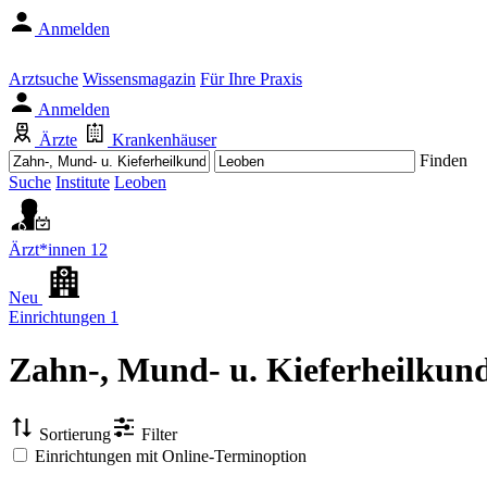
Anmelden
Arztsuche
Wissensmagazin
Für Ihre Praxis
Anmelden
Ärzte
Krankenhäuser
Finden
Suche
Institute
Leoben
Ärzt*innen
12
Neu
Einrichtungen
1
Zahn-, Mund- u. Kieferheilkun
Sortierung
Filter
Einrichtungen mit Online-Terminoption