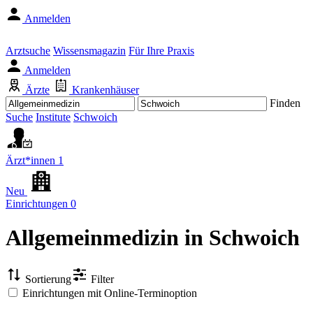
Anmelden
Arztsuche
Wissensmagazin
Für Ihre Praxis
Anmelden
Ärzte
Krankenhäuser
Finden
Suche
Institute
Schwoich
Ärzt*innen
1
Neu
Einrichtungen
0
Allgemeinmedizin
in Schwoich
Sortierung
Filter
Einrichtungen mit Online-Terminoption