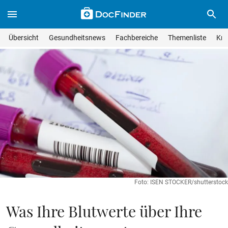
Skip to main content
Suche im Wissensmagazin
Wissensmagazin durchsuchen
Suche s
Übersicht
Gesundheitsnews
Fachbereiche
Themenliste
Kra
Suchfeld lösche
Geben Sie Ihren Suchbegriff ein und drücken Sie die Eingabet
Foto: ISEN STOCKER/shutterstock
Was Ihre Blutwerte über Ihre