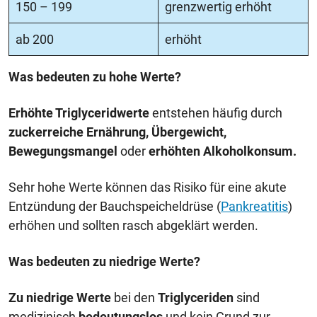
150 – 199
grenzwertig erhöht
ab 200
erhöht
Was bedeuten zu hohe Werte?
Erhöhte Triglyceridwerte
entstehen häufig durch
zuckerreiche Ernährung, Übergewicht,
Bewegungsmangel
oder
erhöhten Alkoholkonsum.
Sehr hohe Werte können das Risiko für eine akute
Entzündung der Bauchspeicheldrüse (
Pankreatitis
)
erhöhen und sollten rasch abgeklärt werden.
Was bedeuten zu niedrige Werte?
Zu niedrige Werte
bei den
Triglyceriden
sind
medizinisch
bedeutungslos
und kein Grund zur