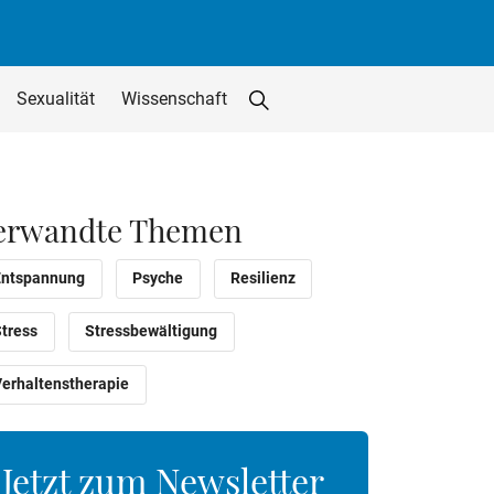
Sexualität
Wissenschaft
Suche starten
Suchfeld löschen
utton
erwandte Themen
Entspannung
Psyche
Resilienz
Stress
Stressbewältigung
Verhaltenstherapie
Jetzt zum Newsletter