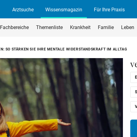
Arztsuche
Wissensmagazin
Für Ihre Praxis
agazin
rchsuchen
Fachbereiche
Themenliste
Krankheit
Familie
Leben
begriff ein und drücken Sie die Eingabetaste oder den Suchen-B
N: SO STÄRKEN SIE IHRE MENTALE WIDERSTANDSKRAFT IM ALLTAG
v