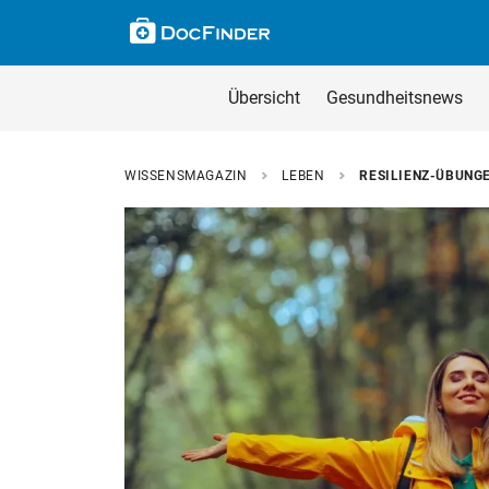
Skip to main content
Suche im Wissensm
Wissensmagazin du
Übersicht
Gesundheitsnews
Geben Sie Ihren Such
WISSENSMAGAZIN
LEBEN
RESILIENZ-ÜBUNGE