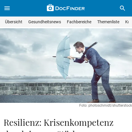
Skip to main content
Suche im Wissensmagazin
Wissensmagazin durchsuchen
Suche s
Übersicht
Gesundheitsnews
Fachbereiche
Themenliste
Kra
Suchfeld lösche
Geben Sie Ihren Suchbegriff ein und drücken Sie die Eingabet
Foto: photoschmidt/shutterstock
Resilienz: Krisenkompetenz