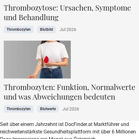
Thrombozytose: Ursachen, Symptome
und Behandlung
Jul 2026
Thrombozyten
Blutbild
Thrombozyten: Funktion, Normalwerte
und was Abweichungen bedeuten
Jul 2026
Thrombozyten
Blutwerte
zur DocFinder-Startseite
logo icon
Seit über einem Jahrzehnt ist DocFinder.at Marktführer und
reichweitenstärkste Gesundheitsplattform mit über 6 Millionen