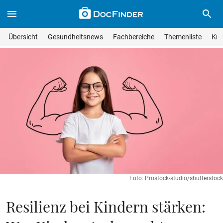
Skip to main content
Suche im Wissensmagazin
Wissensmagazin durchsuchen
Suche s
Übersicht
Gesundheitsnews
Fachbereiche
Themenliste
Kra
Suchfeld lösche
Geben Sie Ihren Suchbegriff ein und drücken Sie die Eingabet
Foto: Prostock-studio/shutterstock
Resilienz bei Kindern stärken: