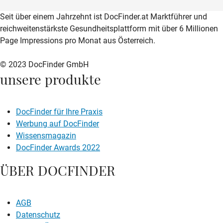
zur DocFinder-Startseite
logo icon
Seit über einem Jahrzehnt ist DocFinder.at Marktführer und
reichweitenstärkste Gesundheitsplattform mit über 6 Millionen
Page Impressions pro Monat aus Österreich.
© 2023 DocFinder GmbH
unsere produkte
DocFinder für Ihre Praxis
Werbung auf DocFinder
Wissensmagazin
DocFinder Awards 2022
ÜBER DOCFINDER
AGB
Datenschutz