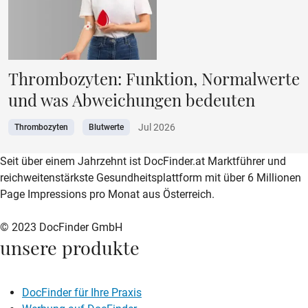
Thrombozyten: Funktion, Normalwerte
und was Abweichungen bedeuten
Jul 2026
Thrombozyten
Blutwerte
zur DocFinder-Startseite
logo icon
Seit über einem Jahrzehnt ist DocFinder.at Marktführer und
reichweitenstärkste Gesundheitsplattform mit über 6 Millionen
Page Impressions pro Monat aus Österreich.
© 2023 DocFinder GmbH
unsere produkte
DocFinder für Ihre Praxis