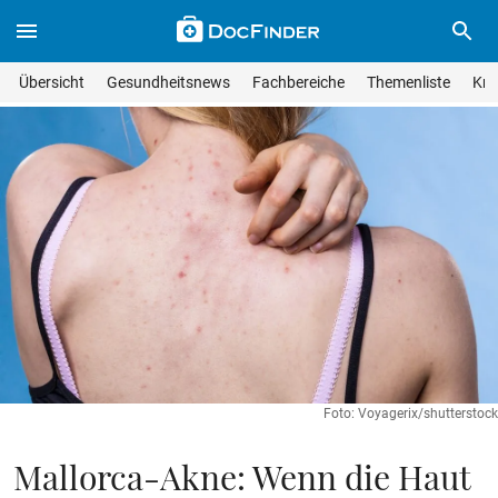
Skip to main content
Suche im Wissensmagazin
Wissensmagazin durchsuchen
Suche s
Übersicht
Gesundheitsnews
Fachbereiche
Themenliste
Kra
Suchfeld lösche
Geben Sie Ihren Suchbegriff ein und drücken Sie die Eingabet
Foto: Voyagerix/shutterstock
Mallorca-Akne: Wenn die Haut