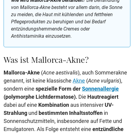
Wie wird Mallorca-Akne behandelt?
Die Behandlung
von Mallorca-Akne besteht vor allem darin, die Sonne
zu meiden, die Haut mit kühlenden und fettfreien
Pflegeprodukten zu beruhigen und bei Bedarf
entzündungshemmende Cremes oder
Antihistaminika einzusetzen.
Was ist Mallorca-Akne?
Mallorca-Akne
(
Acne aestivalis
), auch Sommerakne
genannt, ist keine klassische
Akne
(
Acne vulgaris
),
sondern eine
spezielle Form der
Sonnenallergie
(polymorphe Lichtdermatose).
Die
Hautreagiert
dabei auf eine
Kombination
aus intensiver
UV-
Strahlung
und
bestimmten Inhaltsstoffen
in
Sonnenschutzmitteln, insbesondere auf Fette und
Emulgatoren. Als Folge entsteht eine
entzündliche