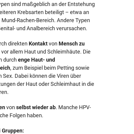
typen sind maßgeblich an der Entstehung
iteren Krebsarten beteiligt – etwa an
im Mund-Rachen-Bereich. Andere Typen
enital- und Analbereich verursachen.
rch direkten
Kontakt
von
Mensch zu
 vor allem Haut und Schleimhäute. Die
em durch
enge Haut- und
eich
, zum Beispiel beim Petting sowie
n Sex. Dabei können die Viren über
etzungen der Haut oder Schleimhaut in die
ren.
len
von
selbst wieder ab
. Manche HPV-
iche Folgen haben.
i Gruppen: