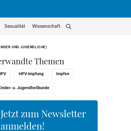
Sexualität
Wissenschaft
Suche starten
Suchfeld löschen
utton
INDER UND JUGENDLICHE)
erwandte Themen
HPV
HPV-Impfung
Impfen
Kinder- u. Jugendheilkunde
Jetzt zum Newsletter
anmelden!