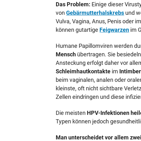
Das Problem:
Einige dieser Virus
von
Gebärmutterhalskrebs
und we
Vulva, Vagina, Anus, Penis oder 
können gutartige
Feigwarzen
im G
Humane Papillomviren werden du
Mensch
übertragen. Sie besiedeln
Ansteckung erfolgt daher vor all
Schleimhautkontakte
im
Intimber
beim vaginalen, analen oder orale
kleinste, oft nicht sichtbare Verl
Zellen eindringen und diese infizie
Die meisten
HPV-Infektionen
hei
Typen können jedoch gesundheitl
Man unterscheidet vor allem zwe