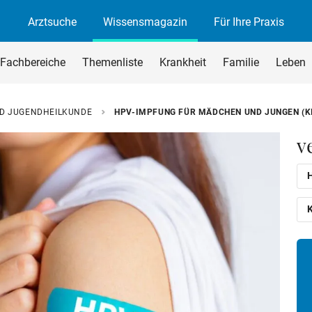
Arztsuche
Wissensmagazin
Für Ihre Praxis
agazin
rchsuchen
Fachbereiche
Themenliste
Krankheit
Familie
Leben
begriff ein und drücken Sie die Eingabetaste oder den Suchen-B
ND JUGENDHEILKUNDE
HPV-IMPFUNG FÜR MÄDCHEN UND JUNGEN (K
v