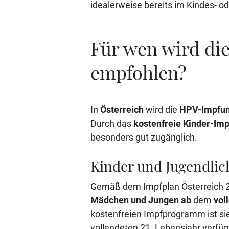
idealerweise bereits im Kindes- o
Für wen wird d
empfohlen?
In
Österreich
wird die
HPV-Impfu
Durch das
kostenfreie Kinder-I
besonders gut zugänglich.
Kinder und Jugendlic
Gemäß dem Impfplan Österreich 
Mädchen und Jungen
ab
dem
vol
kostenfreien Impfprogramm ist si
vollendeten 21. Lebensjahr verfüg