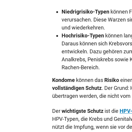
Niedrigrisiko-Typen
können Fe
verursachen. Diese Warzen si
und wiederkehren.
Hochrisiko-Typen
können lang
Daraus können sich Krebsvors
entwickeln. Dazu gehören zum
Analkrebs, Peniskrebs sowie 
Rachen-Bereich.
Kondome
können das
Risiko
einer
vollständigen Schutz
. Der Grund:
übertragen werden, die nicht vom
Der
wichtigste Schutz
ist die
HPV-
HPV-Typen, die Krebs und Genita
nützt die Impfung, wenn sie vor d