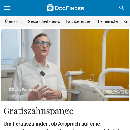
Skip to main content
Suche im Wissensmagazin
Wissensmagazin durchsuchen
Suche s
Übersicht
Gesundheitsnews
Fachbereiche
Themenliste
Kra
Suchfeld lösche
Geben Sie Ihren Suchbegriff ein und drücken Sie die Eingabet
Gratiszahnspange
Um herauszufinden, ob Anspruch auf eine