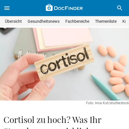
Skip to main content
Suche im Wissensmagazin
Wissensmagazin durchsuchen
Suche s
Übersicht
Gesundheitsnews
Fachbereiche
Themenliste
Kra
Suchfeld lösche
Geben Sie Ihren Suchbegriff ein und drücken Sie die Eingabet
Foto: Inna Kot/shutterstock
Cortisol zu hoch? Was Ihr