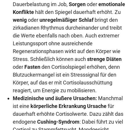
Dauerbelastung im Job,
Sorgen
oder
emotionale
Konflikte
hält den Spiegel dauerhaft erhöht. Zu
wenig
oder
unregelmäßiger Schlaf
bringt den
zirkadianen Rhythmus durcheinander und treibt
die Werte ebenfalls nach oben. Auch extremer
Leistungssport ohne ausreichende
Regenerationsphasen wirkt auf den Körper wie
Stress. Schließlich können auch
strenge Diäten
oder
Fasten
den Cortisolspiegel erhöhen, denn
Blutzuckermangel ist ein Stresssignal für den
Körper, auf das er mit Cortisolausschüttung
reagiert, um Energie zu mobilisieren.
Medizinische und äußere Ursachen:
Manchmal
ist eine
körperliche Erkrankung Ursache
für
dauerhaft erhöhte Cortisolwerte. Dazu zählt das
endogene
Cushing-Syndrom
: Dabei führt zu viel
Cortisol zu Stammfettsucht, Mondgesicht,