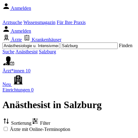
Anmelden
Arztsuche
Wissensmagazin
Für Ihre Praxis
Anmelden
Ärzte
Krankenhäuser
Finden
Suche
Anästhesist
Salzburg
Ärzt*innen
10
Neu
Einrichtungen
0
Anästhesist
in Salzburg
Sortierung
Filter
Ärzte mit Online-Terminoption